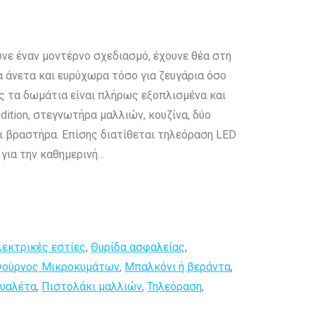
νε έναν μοντέρνο σχεδιασμό, έχουνε θέα στη
ρα άνετα και ευρύχωρα τόσο για ζευγάρια όσο
μας τα δωμάτια είναι πλήρως εξοπλισμένα και
dition, στεγνωτήρα μαλλιών, κουζίνα, δύο
αι βραστήρα. Επίσης διατίθεται τηλεόραση LED
 για την καθημερινή…
λεκτρικές εστίες
,
Θυρίδα ασφαλείας
,
 Φούρνος Μικροκυμάτων
,
Μπαλκόνι ή βεράντα
,
ουαλέτα
,
Πιστολάκι μαλλιών
,
Τηλεόραση
,