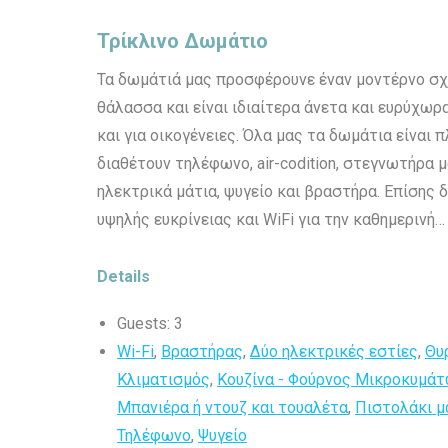
Τρίκλινο Δωμάτιο
Τα δωμάτιά μας προσφέρουνε έναν μοντέρνο σχ
θάλασσα και είναι ιδιαίτερα άνετα και ευρύχωρ
και για οικογένειες. Όλα μας τα δωμάτια είναι
διαθέτουν τηλέφωνο, air-codition, στεγνωτήρα μ
ηλεκτρικά μάτια, ψυγείο και βραστήρα. Επίσης 
υψηλής ευκρίνειας και WiFi για την καθημερινή…
Details
Guests:
3
Wi-Fi
,
Βραστήρας
,
Δύο ηλεκτρικές εστίες
,
Θυ
Κλιματισμός
,
Κουζίνα - Φούρνος Μικροκυμά
Μπανιέρα ή ντουζ και τουαλέτα
,
Πιστολάκι μ
Τηλέφωνο
,
Ψυγείο