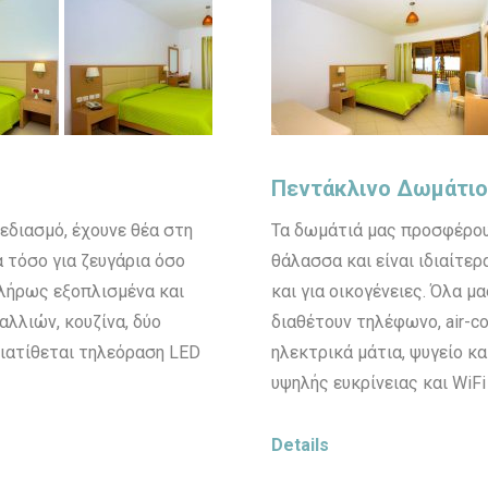
Πεντάκλινο Δωμάτι
εδιασμό, έχουνε θέα στη
Τα δωμάτιά μας προσφέρου
α τόσο για ζευγάρια όσο
θάλασσα και είναι ιδιαίτε
 πλήρως εξοπλισμένα και
και για οικογένειες. Όλα 
αλλιών, κουζίνα, δύο
διαθέτουν τηλέφωνο, air-co
διατίθεται τηλεόραση LED
ηλεκτρικά μάτια, ψυγείο κ
υψηλής ευκρίνειας και WiFi
Details