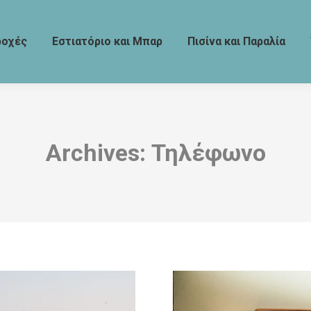
ροχές
Εστιατόριο και Μπαρ
Πισίνα και Παραλία
Archives:
Τηλέφωνο