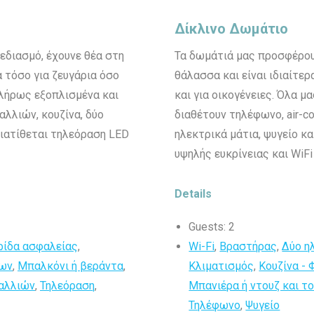
Δίκλινο Δωμάτιο
εδιασμό, έχουνε θέα στη
Τα δωμάτιά μας προσφέρου
α τόσο για ζευγάρια όσο
θάλασσα και είναι ιδιαίτε
 πλήρως εξοπλισμένα και
και για οικογένειες. Όλα 
αλλιών, κουζίνα, δύο
διαθέτουν τηλέφωνο, air-co
διατίθεται τηλεόραση LED
ηλεκτρικά μάτια, ψυγείο κ
υψηλής ευκρίνειας και WiFi
Details
Guests:
2
ρίδα ασφαλείας
,
Wi-Fi
,
Βραστήρας
,
Δύο η
των
,
Μπαλκόνι ή βεράντα
,
Κλιματισμός
,
Κουζίνα -
αλλιών
,
Τηλεόραση
,
Μπανιέρα ή ντουζ και τ
Τηλέφωνο
,
Ψυγείο